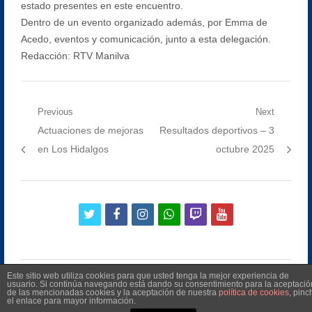
estado presentes en este encuentro.
Dentro de un evento organizado además, por Emma de
Acedo, eventos y comunicación, junto a esta delegación.
Redacción: RTV Manilva
Navegación
Previous
Next
Previous
Next
Actuaciones de mejoras
Resultados deportivos – 3
de
post:
post:
en Los Hidalgos
octubre 2025
entradas
twitter
facebook
instagram
whatsapp
twitch
youtube
Este sitio web utiliza cookies para que usted tenga la mejor experiencia de
usuario. Si continúa navegando está dando su consentimiento para la aceptació
de las mencionadas cookies y la aceptación de nuestra
política de cookies
, pinc
el enlace para mayor información.
©
2026
Radio Televisión Municipal de Manilva