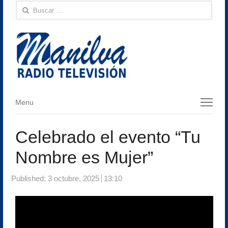
Buscar:
Menu
Menu
Celebrado el evento “Tu
Nombre es Mujer”
Published:
3 octubre, 2025
13:10