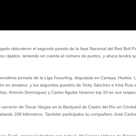
do obtuvieron el segundo puesto de la fase Nacional del Red Bull Pa
dos rápidos, teniendo en cuenta el número de puntos, y ahora tendrá qu
 penúltima jornada de la Liga Fesurfing, disputada en Cartaya, Huelva. 
én en amateur, y los segundos puestos de Vicky Sánchez e Irina Ruiz 
íaz, Antonio Domínguez y Carlos Aguilar hicieron top 10 en sus respec
l carrerón de Óscar Vargas en la Backyard de Castro del Río en Córd
mpletando 208 kilómetros. También participaba su compañero José Carlo
eja Trail), consiguió finalizar con éxito la XII Carrera Urbana de Est