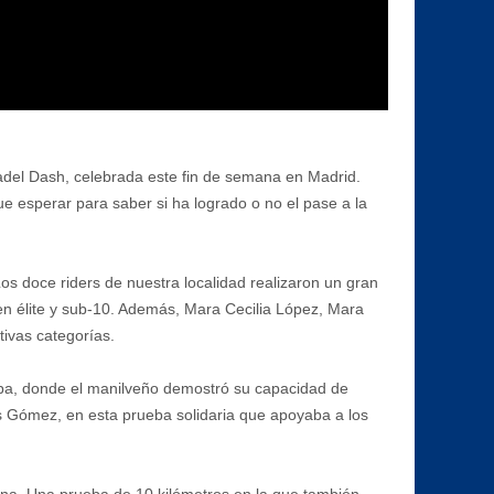
del Dash, celebrada este fin de semana en Madrid.
e esperar para saber si ha logrado o no el pase a la
Los doce riders de nuestra localidad realizaron un gran
en élite y sub-10. Además, Mara Cecilia López, Mara
tivas categorías.
oba, donde el manilveño demostró su capacidad de
s Gómez, en esta prueba solidaria que apoyaba a los
epona. Una prueba de 10 kilómetros en la que también