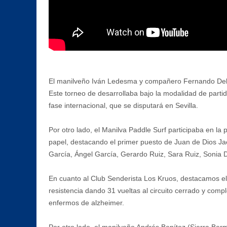
El manilveño Iván Ledesma y compañero Fernando Delga
Este torneo de desarrollaba bajo la modalidad de parti
fase internacional, que se disputará en Sevilla.
Por otro lado, el Manilva Paddle Surf participaba en la
papel, destacando el primer puesto de Juan de Dios Ja
García, Ángel García, Gerardo Ruiz, Sara Ruiz, Sonia D
En cuanto al Club Senderista Los Kruos, destacamos e
resistencia dando 31 vueltas al circuito cerrado y co
enfermos de alzheimer.
Por otro lado, el manilveño Andrés Benítez (Sierra Berm