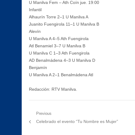
U Manilva Fem – Ath Coín jue. 19:00
Infantil
Alhaurín Torre 2–1 U Manilva A
Juanito Fuengirola 11–1 U Manilva B
Alevín
U Manilva A 4–5 Ath Fuengirola
Atl Benamiel 3–7 U Manilva B
U Manilva C 1–3 Ath Fuengirola
AD Benalmádena 4–3 U Manilva D
Benjamín
U Manilva A 2–1 Benalmádena Atl
Redacción: RTV Manilva.
Navegación
Previous
Previous
Celebrado el evento “Tu Nombre es Mujer”
de
post: