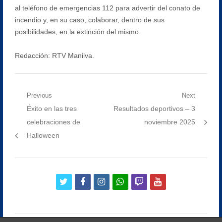
al teléfono de emergencias 112 para advertir del conato de
incendio y, en su caso, colaborar, dentro de sus
posibilidades, en la extinción del mismo.
Redacción: RTV Manilva.
Navegación
Previous
Next
Previous
Next
Éxito en las tres
Resultados deportivos – 3
de
post:
post:
celebraciones de
noviembre 2025
entradas
Halloween
twitter
facebook
instagram
whatsapp
twitch
youtube