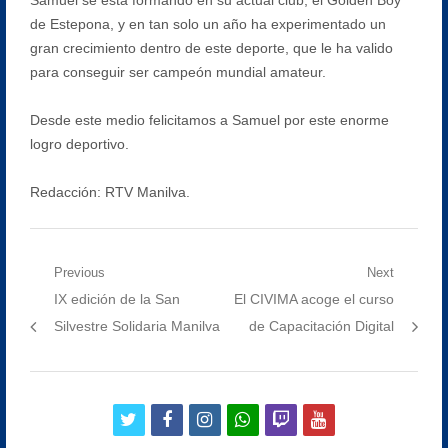
de Estepona, y en tan solo un año ha experimentado un
gran crecimiento dentro de este deporte, que le ha valido
para conseguir ser campeón mundial amateur.
Desde este medio felicitamos a Samuel por este enorme
logro deportivo.
Redacción: RTV Manilva.
Navegación
Previous
Next
Previous
Next
IX edición de la San
El CIVIMA acoge el curso
de
post:
post:
Silvestre Solidaria Manilva
de Capacitación Digital
entradas
twitter
facebook
instagram
whatsapp
twitch
youtube