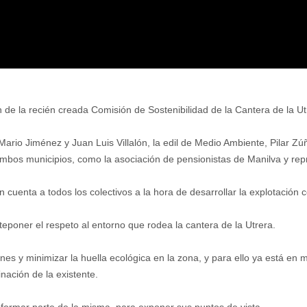
 de la recién creada Comisión de Sostenibilidad de la Cantera de la Ut
 Mario Jiménez y Juan Luis Villalón, la edil de Medio Ambiente, Pilar 
mbos municipios, como la asociación de pensionistas de Manilva y re
 cuenta a todos los colectivos a la hora de desarrollar la explotación
poner el respeto al entorno que rodea la cantera de la Utrera.
nes y minimizar la huella ecológica en la zona, y para ello ya está en
inación de la existente.
 formar parte de la misma, para exponer sus puntos de vista.