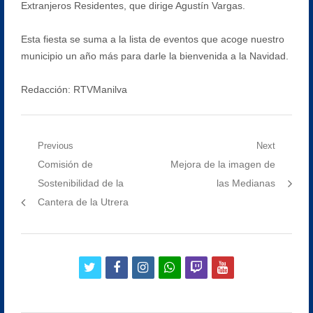
Extranjeros Residentes, que dirige Agustín Vargas.
Esta fiesta se suma a la lista de eventos que acoge nuestro
municipio un año más para darle la bienvenida a la Navidad.
Redacción: RTVManilva
Navegación
Previous
Next
Previous
Next
Comisión de
Mejora de la imagen de
de
post:
post:
Sostenibilidad de la
las Medianas
entradas
Cantera de la Utrera
twitter
facebook
instagram
whatsapp
twitch
youtube