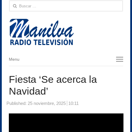
Buscar:
Menu
Menu
Fiesta ‘Se acerca la
Navidad’
Published:
25 noviembre, 2025
10:11