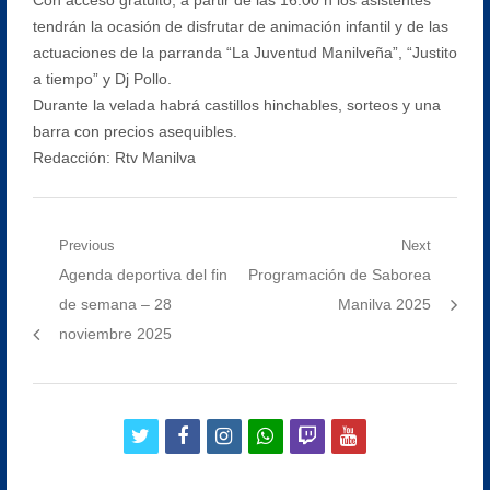
tendrán la ocasión de disfrutar de animación infantil y de las
actuaciones de la parranda “La Juventud Manilveña”, “Justito
a tiempo” y Dj Pollo.
Durante la velada habrá castillos hinchables, sorteos y una
barra con precios asequibles.
Redacción: Rtv Manilva
Navegación
Previous
Next
Previous
Next
Agenda deportiva del fin
Programación de Saborea
de
post:
post:
de semana – 28
Manilva 2025
entradas
noviembre 2025
twitter
facebook
instagram
whatsapp
twitch
youtube