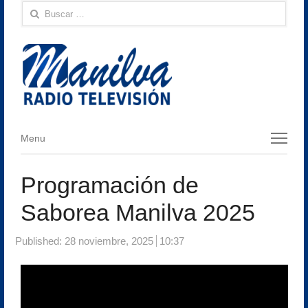
Buscar:
Menu
Menu
Programación de
Saborea Manilva 2025
Published:
28 noviembre, 2025
10:37