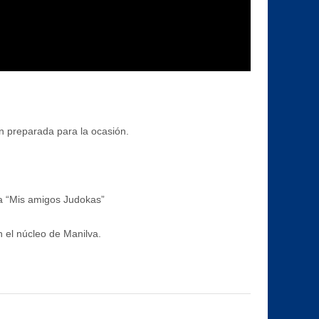
n preparada para la ocasión.
ema “Mis amigos Judokas”
n el núcleo de Manilva.