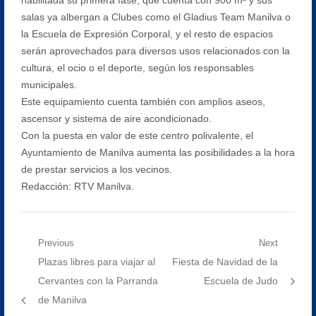
salas ya albergan a Clubes como el Gladius Team Manilva o
la Escuela de Expresión Corporal, y el resto de espacios
serán aprovechados para diversos usos relacionados con la
cultura, el ocio o el deporte, según los responsables
municipales.
Este equipamiento cuenta también con amplios aseos,
ascensor y sistema de aire acondicionado.
Con la puesta en valor de este centro polivalente, el
Ayuntamiento de Manilva aumenta las posibilidades a la hora
de prestar servicios a los vecinos.
Redacción: RTV Manilva.
Navegación
Previous
Next
Previous
Next
Plazas libres para viajar al
Fiesta de Navidad de la
de
post:
post:
Cervantes con la Parranda
Escuela de Judo
entradas
de Manilva