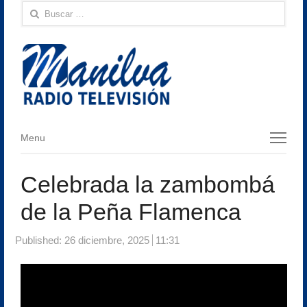
Buscar:
Menu
Menu
Celebrada la zambombá
de la Peña Flamenca
Published:
26 diciembre, 2025
11:31