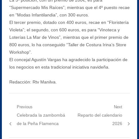
“Supermercado Mis Raíces”; mientras que el 4º puesto recae
en “Modas Infantilandia”, con 300 euros.
El tercer premio, dotado con 400 euros, recae en “Floristería
Violeta”; el segundo, con 600 euros, es para “Vinoteca y
Loterías La Mar de Vinos”, mientras que el primer premio de
800 euros, lo ha conseguido “Taller de Costura Irina’s Store
Workshop”.
El concejal Agustín Vargas ha agradecido la participación de
los negocios en esta tradicional iniciativa navideña.
Redacción: Rtv Manilva.
Navegación
Previous
Next
Previous
Next
Celebrada la zambombá
Reparto del calendario
de
post:
post:
de la Peña Flamenca
2026
entradas