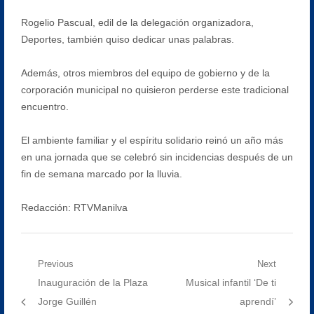
Rogelio Pascual, edil de la delegación organizadora,
Deportes, también quiso dedicar unas palabras.
Además, otros miembros del equipo de gobierno y de la
corporación municipal no quisieron perderse este tradicional
encuentro.
El ambiente familiar y el espíritu solidario reinó un año más
en una jornada que se celebró sin incidencias después de un
fin de semana marcado por la lluvia.
Redacción: RTVManilva
Navegación
Previous
Next
Previous
Next
Inauguración de la Plaza
Musical infantil ‘De ti
de
post:
post:
Jorge Guillén
aprendí’