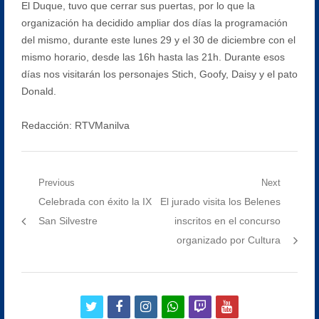
El Duque, tuvo que cerrar sus puertas, por lo que la
organización ha decidido ampliar dos días la programación
del mismo, durante este lunes 29 y el 30 de diciembre con el
mismo horario, desde las 16h hasta las 21h. Durante esos
días nos visitarán los personajes Stich, Goofy, Daisy y el pato
Donald.
Redacción: RTVManilva
Navegación
Previous
Next
Previous
Next
Celebrada con éxito la IX
El jurado visita los Belenes
de
post:
post:
San Silvestre
inscritos en el concurso
entradas
organizado por Cultura
twitter
facebook
instagram
whatsapp
twitch
youtube