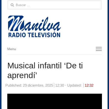
Buscar:
Menu
Menu
Musical infantil ‘De ti
aprendí’
Published:
29 diciembre, 2025
12:30
Updated:
12:32