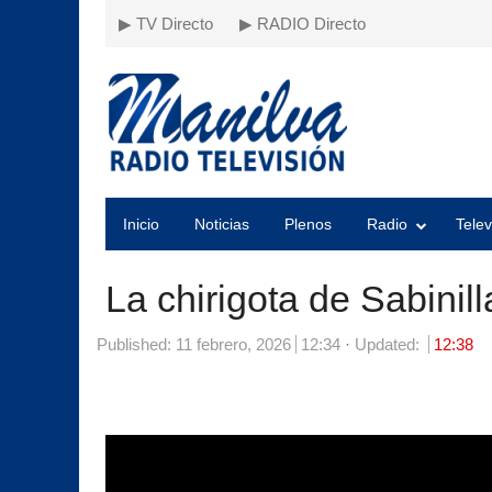
▶ TV Directo
▶ RADIO Directo
Inicio
Noticias
Plenos
Radio
Telev
La chirigota de Sabinil
Published:
11 febrero, 2026
12:34
Updated:
12:38