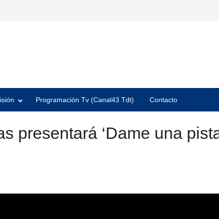
isión
Programación Tv (Canal43 Tdt)
Contacto
las presentará ‘Dame una pista