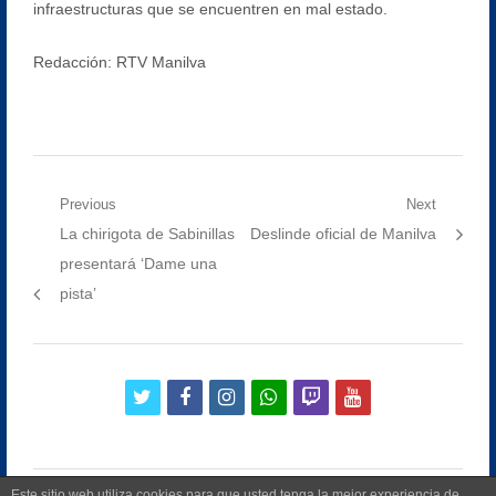
infraestructuras que se encuentren en mal estado.
Redacción: RTV Manilva
Navegación
Previous
Next
Previous
Next
La chirigota de Sabinillas
Deslinde oficial de Manilva
de
post:
post:
presentará ‘Dame una
entradas
pista’
twitter
facebook
instagram
whatsapp
twitch
youtube
Este sitio web utiliza cookies para que usted tenga la mejor experiencia de