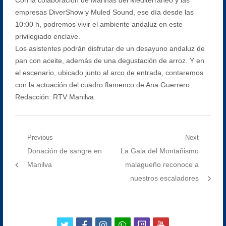
empresas DiverShow y Muled Sound, ese día desde las
10:00 h, podremos vivir el ambiente andaluz en este
privilegiado enclave.
Los asistentes podrán disfrutar de un desayuno andaluz de
pan con aceite, además de una degustación de arroz. Y en
el escenario, ubicado junto al arco de entrada, contaremos
con la actuación del cuadro flamenco de Ana Guerrero.
Redacción: RTV Manilva
Navegación
Previous
Next
Previous
Next
Donación de sangre en
La Gala del Montañismo
de
post:
post:
Manilva
malagueño reconoce a
entradas
nuestros escaladores
twitter
facebook
instagram
whatsapp
twitch
youtube