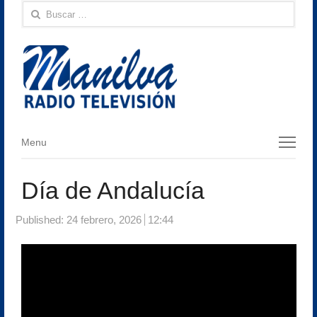
Buscar:
Menu
Menu
Día de Andalucía
Published:
24 febrero, 2026
12:44