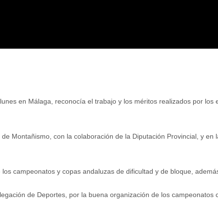
lunes en Málaga, reconocía el trabajo y los méritos realizados por lo
de Montañismo, con la colaboración de la Diputación Provincial, y en l
 los campeonatos y copas andaluzas de dificultad y de bloque, además
Delegación de Deportes, por la buena organización de los campeonatos