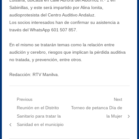
Sabinillas, y este será impartido por Alina Ionita,
audioprotesista del Centro Auditivo Andaluz.
Los socios interesados han de confirmar su asistencia a
través del WhatsApp 601 507 857.
En el mismo se tratarán temas como la relación entre
audición y cerebro, riesgos que implican la pérdida auditiva
no tratada, y prevención, entre otros.
Redacción: RTV Manilva.
Navegación
Previous
Next
Previous
Next
Reunión en el Distrito
Torneo de petanca Día de
de
post:
post:
Sanitario para tratar la
la Mujer
entradas
Sanidad en el municipio