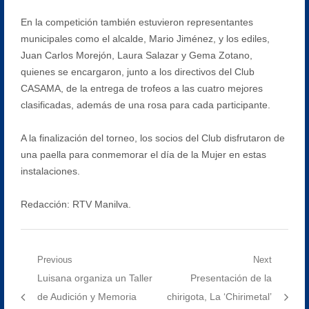
En la competición también estuvieron representantes
municipales como el alcalde, Mario Jiménez, y los ediles,
Juan Carlos Morejón, Laura Salazar y Gema Zotano,
quienes se encargaron, junto a los directivos del Club
CASAMA, de la entrega de trofeos a las cuatro mejores
clasificadas, además de una rosa para cada participante.
A la finalización del torneo, los socios del Club disfrutaron de
una paella para conmemorar el día de la Mujer en estas
instalaciones.
Redacción: RTV Manilva.
Navegación
Previous
Next
Previous
Next
Luisana organiza un Taller
Presentación de la
de
post:
post:
de Audición y Memoria
chirigota, La ‘Chirimetal’