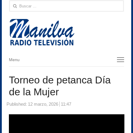
Buscar:
Menu
Menu
Torneo de petanca Día
de la Mujer
Published:
12 marzo, 2026
11:47