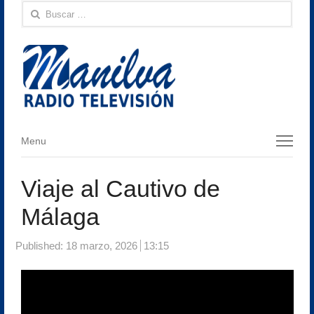
Buscar:
Menu
Menu
Viaje al Cautivo de
Málaga
Published:
18 marzo, 2026
13:15