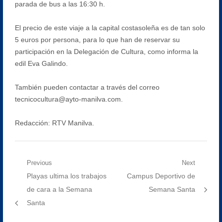
parada de bus a las 16:30 h.
El precio de este viaje a la capital costasoleña es de tan solo
5 euros por persona, para lo que han de reservar su
participación en la Delegación de Cultura, como informa la
edil Eva Galindo.
También pueden contactar a través del correo
tecnicocultura@ayto-manilva.com.
Redacción: RTV Manilva.
Navegación
Previous
Next
Previous
Next
Playas ultima los trabajos
Campus Deportivo de
de
post:
post:
de cara a la Semana
Semana Santa
entradas
Santa