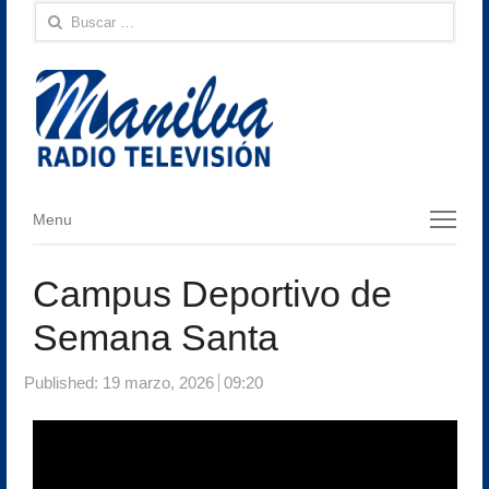
Buscar:
Menu
Menu
Campus Deportivo de
Semana Santa
Published:
19 marzo, 2026
09:20