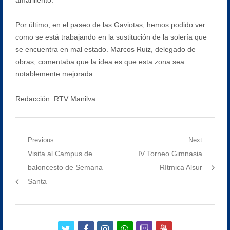
Por último, en el paseo de las Gaviotas, hemos podido ver
como se está trabajando en la sustitución de la solería que
se encuentra en mal estado. Marcos Ruiz, delegado de
obras, comentaba que la idea es que esta zona sea
notablemente mejorada.
Redacción: RTV Manilva
Navegación
Previous
Next
Previous
Next
Visita al Campus de
IV Torneo Gimnasia
de
post:
post:
baloncesto de Semana
Rítmica Alsur
entradas
Santa
twitter
facebook
instagram
whatsapp
twitch
youtube