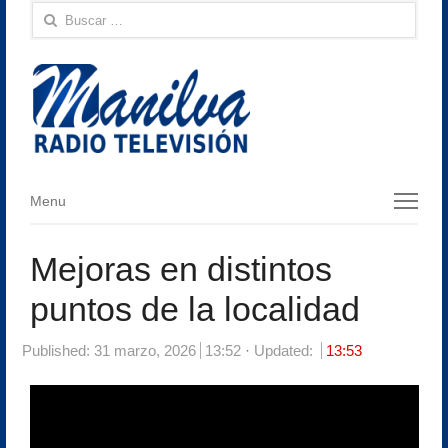
Buscar:
Menu
Menu
Mejoras en distintos
puntos de la localidad
Published:
31 marzo, 2026
13:52
Updated:
13:53