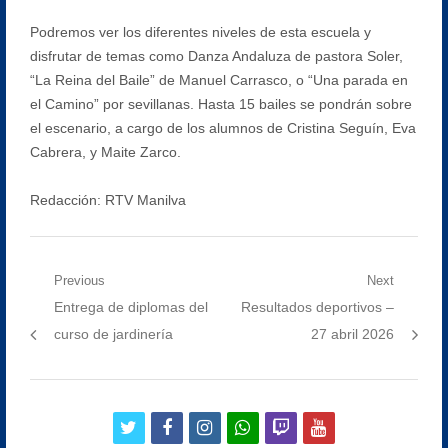
Podremos ver los diferentes niveles de esta escuela y
disfrutar de temas como Danza Andaluza de pastora Soler,
“La Reina del Baile” de Manuel Carrasco, o “Una parada en
el Camino” por sevillanas. Hasta 15 bailes se pondrán sobre
el escenario, a cargo de los alumnos de Cristina Seguín, Eva
Cabrera, y Maite Zarco.
Redacción: RTV Manilva
Navegación
Previous
Next
Previous
Next
Entrega de diplomas del
Resultados deportivos –
de
post:
post:
curso de jardinería
27 abril 2026
entradas
twitter
facebook
instagram
whatsapp
twitch
youtube