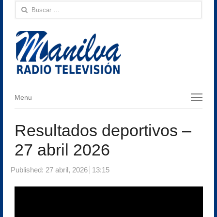
Buscar:
Menu
Menu
Resultados deportivos –
27 abril 2026
Published:
27 abril, 2026
13:15