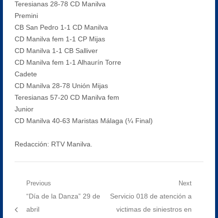
Teresianas 28-78 CD Manilva
Premini
CB San Pedro 1-1 CD Manilva
CD Manilva fem 1-1 CP Mijas
CD Manilva 1-1 CB Salliver
CD Manilva fem 1-1 Alhaurín Torre
Cadete
CD Manilva 28-78 Unión Mijas
Teresianas 57-20 CD Manilva fem
Junior
CD Manilva 40-63 Maristas Málaga (¼ Final)
Redacción: RTV Manilva.
Navegación
Previous
Next
Previous
Next
“Día de la Danza” 29 de
Servicio 018 de atención a
de
post:
post:
abril
victimas de siniestros en