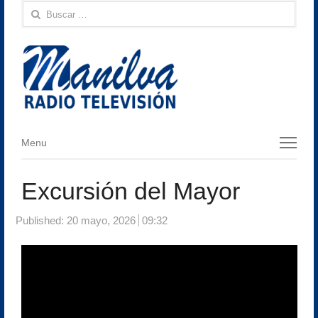
Buscar:
Menu
Menu
Excursión del Mayor
Published:
20 mayo, 2026
09:32