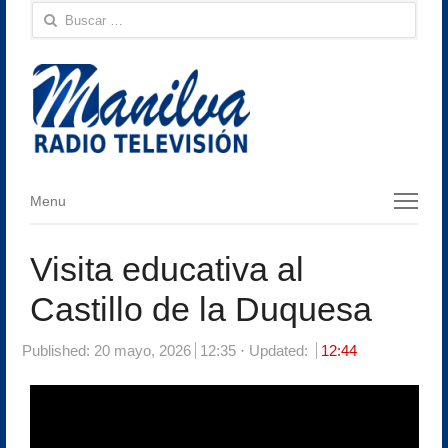
Buscar:
Menu
Menu
Visita educativa al
Castillo de la Duquesa
Published:
20 mayo, 2026
12:35
Updated:
12:44