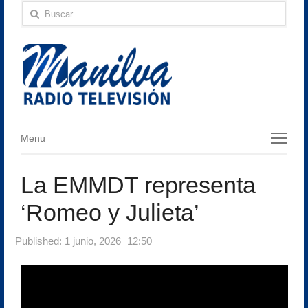
Buscar:
Menu
Menu
La EMMDT representa
‘Romeo y Julieta’
Published:
1 junio, 2026
12:50