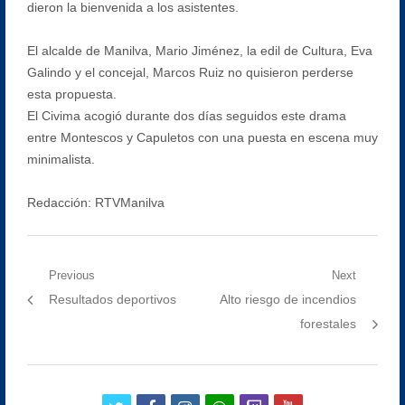
dieron la bienvenida a los asistentes.
El alcalde de Manilva, Mario Jiménez, la edil de Cultura, Eva
Galindo y el concejal, Marcos Ruiz no quisieron perderse
esta propuesta.
El Civima acogió durante dos días seguidos este drama
entre Montescos y Capuletos con una puesta en escena muy
minimalista.
Redacción: RTVManilva
Navegación
Previous
Next
Previous
Next
Resultados deportivos
Alto riesgo de incendios
de
post:
post:
forestales
entradas