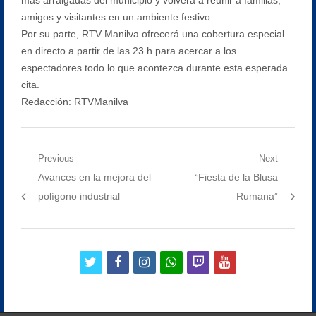
amigos y visitantes en un ambiente festivo.
Por su parte, RTV Manilva ofrecerá una cobertura especial
en directo a partir de las 23 h para acercar a los
espectadores todo lo que acontezca durante esta esperada
cita.
Redacción: RTVManilva
Navegación
Previous
Next
Previous
Next
Avances en la mejora del
“Fiesta de la Blusa
de
post:
post:
polígono industrial
Rumana”
entradas
twitter
facebook
instagram
whatsapp
twitch
youtube