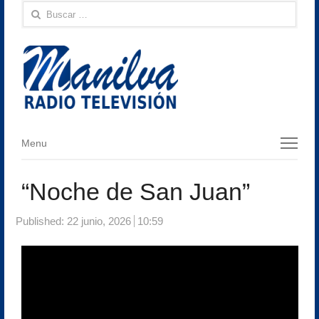
Buscar:
Menu
Menu
“Noche de San Juan”
Published:
22 junio, 2026
10:59