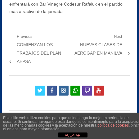
enfrentará con Bar Vinagre Codesur Rafalux en el partido
más atractivo de la jornada.
Navegación
Previous
Next
Previous
Next
COMIENZAN LOS
NUEVAS CLASES DE
de
post:
post:
TRABAJOS DEL PLAN
AEROGAP EN MANILVA
entradas
AEPSA
twitter
facebook
instagram
whatsapp
twitch
youtube
Este sitio web utiliza cookies para que usted tenga la mejor experiencia de
usuario. Si continúa navegando está dando su consentimiento para la aceptació
de las mencionadas cookies y la aceptación de nuestra
política de cookies
, pinc
el enlace para mayor información.
©
2026
Radio Televisión Municipal de Manilva
ACEPTAR