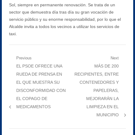
Sol, siempre en permanente renovación. Se trata de un
sector que demuestra día tras día su gran vocación de
servicio público y su enorme responsabilidad, por lo que el
Alcalde invita a todos los vecinos a utilizar los servicios de
taxi.
Navegación
Previous
Next
Previous
Next
EL PSOE OFRECE UNA
MÁS DE 200
de
post:
post:
RUEDA DE PRENSA EN
RECIPIENTES, ENTRE
entradas
EL QUE MUESTRA SU
CONTENEDORES Y
DISCONFORMIDAD CON
PAPELERAS,
EL COPAGO DE
MEJORARÁN LA
MEDICAMENTOS
LIMPIEZA EN EL
MUNICIPIO