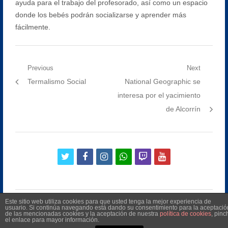
ayuda para el trabajo del profesorado, así como un espacio
donde los bebés podrán socializarse y aprender más
fácilmente.
Navegación
Previous
Next
Previous
Next
Termalismo Social
National Geographic se
de
post:
post:
interesa por el yacimiento
entradas
de Alcorrín
twitter
facebook
instagram
whatsapp
twitch
youtube
Este sitio web utiliza cookies para que usted tenga la mejor experiencia de
usuario. Si continúa navegando está dando su consentimiento para la aceptació
de las mencionadas cookies y la aceptación de nuestra
política de cookies
, pinc
el enlace para mayor información.
©
2026
Radio Televisión Municipal de Manilva