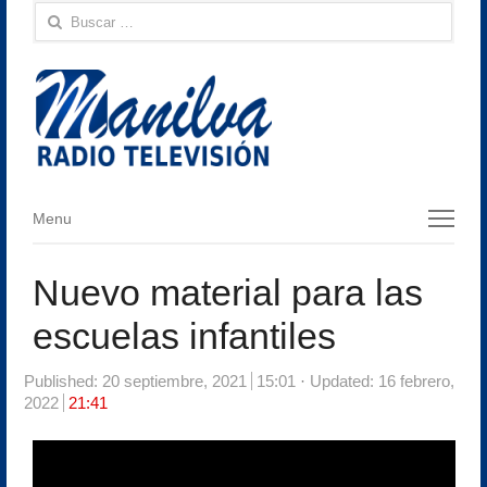
Buscar:
Menu
Menu
Nuevo material para las
escuelas infantiles
Published:
20 septiembre, 2021
15:01
Updated: 16 febrero,
2022
21:41