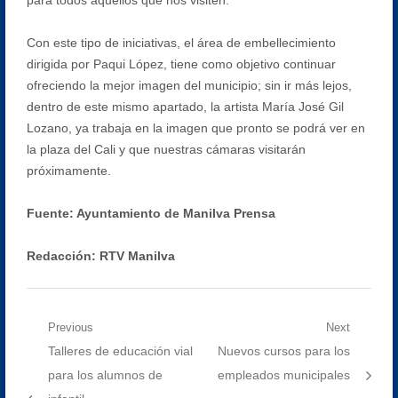
Con este tipo de iniciativas, el área de embellecimiento
dirigida por Paqui López, tiene como objetivo continuar
ofreciendo la mejor imagen del municipio; sin ir más lejos,
dentro de este mismo apartado, la artista María José Gil
Lozano, ya trabaja en la imagen que pronto se podrá ver en
la plaza del Cali y que nuestras cámaras visitarán
próximamente.
Fuente: Ayuntamiento de Manilva Prensa
Redacción: RTV Manilva
Navegación
Previous
Next
Previous
Next
Talleres de educación vial
Nuevos cursos para los
de
post:
post:
para los alumnos de
empleados municipales
entradas